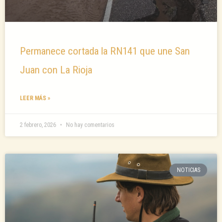
Permanece cortada la RN141 que une San
Juan con La Rioja
LEER MÁS »
2 febrero, 2026
No hay comentarios
NOTICIAS