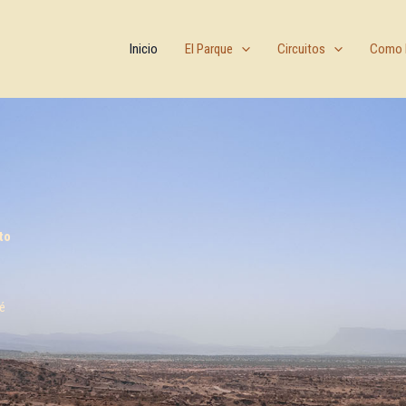
Inicio
El Parque
Circuitos
Como l
to
é