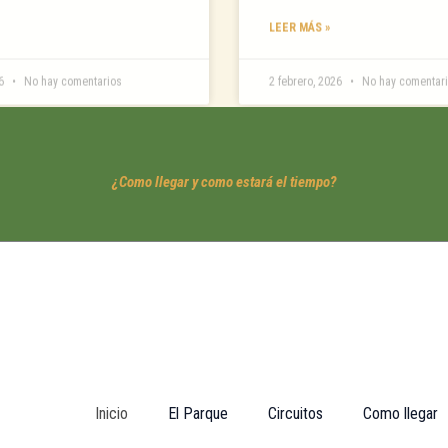
LEER MÁS »
26
No hay comentarios
2 febrero, 2026
No hay comentar
¿Como llegar y como estará el tiempo?
Inicio
El Parque
Circuitos
Como llegar