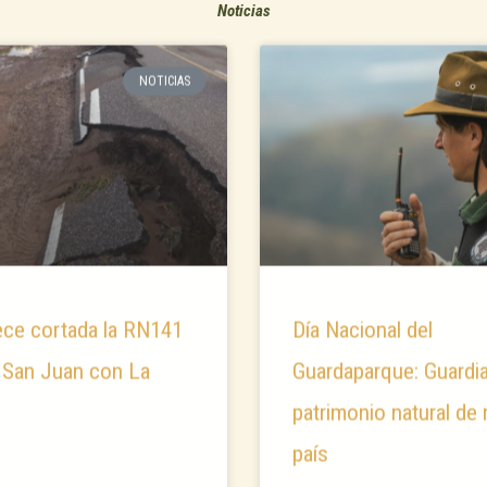
Noticias
NOTICIAS
ce cortada la RN141
Día Nacional del
 San Juan con La
Guardaparque: Guardi
patrimonio natural de
país